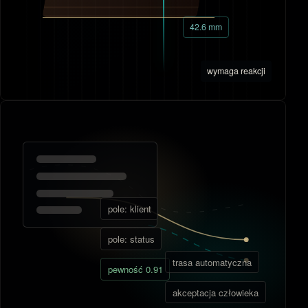
42.6 mm
wymaga reakcji
pole: klient
pole: status
trasa automatyczna
pewność 0.91
akceptacja człowieka