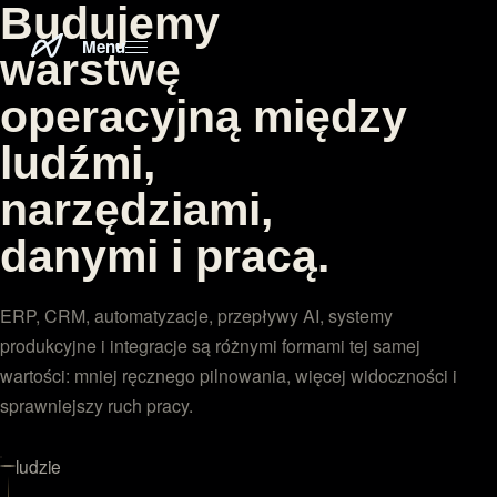
Budujemy
Actiflow. Nadajemy pracy ruch.
Menu
warstwę
operacyjną między
ludźmi,
narzędziami,
danymi i pracą.
ERP, CRM, automatyzacje, przepływy AI, systemy
produkcyjne i integracje są różnymi formami tej samej
wartości: mniej ręcznego pilnowania, więcej widoczności i
sprawniejszy ruch pracy.
ludzie